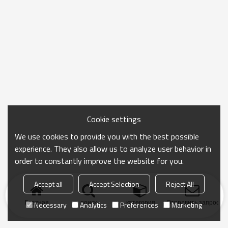
Cookie settings
We use cookies to provide you with the best possible
experience. They also allow us to analyze user behavior in
order to constantly improve the website for you.
Accept all
Accept Selection
Reject All
Главная
поиск
категория
Отправить запрос
Necessary
Analytics
Preferences
Marketing