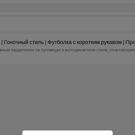
а | Гоночный стиль | Футболка с коротким рукавом | 
ным кардиганом на пуговицах в мотоциклетном стиле, сочетающим в