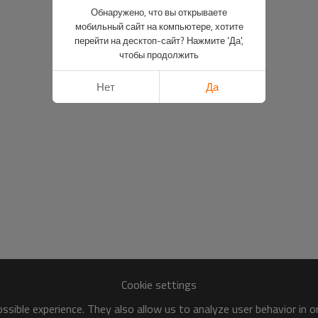
Обнаружено, что вы открываете
мобильный сайт на компьютере, хотите
перейти на десктоп-сайт? Нажмите 'Да',
чтобы продолжить
Нет
Да
Cookie settings
sible experience. They also allow us to analyze user behavior in 